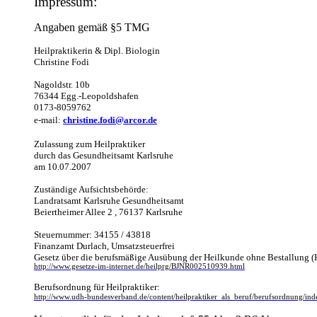
Impressum:
Angaben gemäß §5 TMG
Heilpraktikerin & Dipl. Biologin
Christine Fodi
Nagoldstr. 10b
76344 Egg.-Leopoldshafen
0173-8059762
e-mail:
christine.fodi@arcor.de
Zulassung zum Heilpraktiker
durch das Gesundheitsamt Karlsruhe
am 10.07.2007
Zuständige Aufsichtsbehörde:
Landratsamt Karlsruhe Gesundheitsamt
Beiertheimer Allee 2 , 76137 Karlsruhe
Steuernummer: 34155 / 43818
Finanzamt Durlach, Umsatzsteuerfrei
Gesetz über die berufsmäßige Ausübung der Heilkunde ohne Bestallung
(
http://www.gesetze-im-internet.de/heilprg/BJNR002510939.html
Berufsordnung für Heilpraktiker:
http://www.udh-bundesverband.de/content/heilpraktiker_als_beruf/berufsordnung/ind